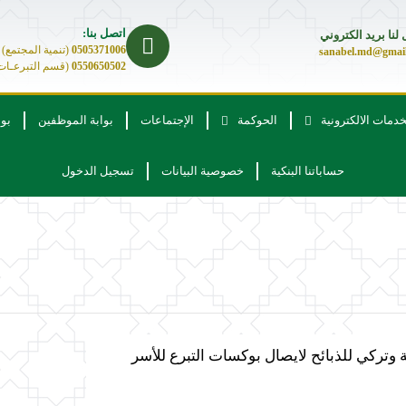
اتصل بنا:
لنا بريد الكتروني
0505371006
(تنمية المجتمع)
sanabel.md@gmai
0550650502
(قسم التبرعـات
خدمات الالكترونية
الحوكمة
الإجتماعات
بوابة الموظفين
بو
حساباتنا البنكية
خصوصية البيانات
تسجيل الدخول
ة وتركي للذبائح لايصال بوكسات التبرع للأسر