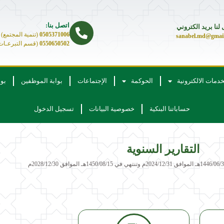
اتصل بنا:
لنا بريد الكتروني
0505371006
(تنمية المجتمع)
sanabel.md@gmai
0550650502
(قسم التبرعـات
خدمات الالكترونية
الحوكمة
الإجتماعات
بوابة الموظفين
بو
حساباتنا البنكية
خصوصية البيانات
تسجيل الدخول
التقارير السنوية