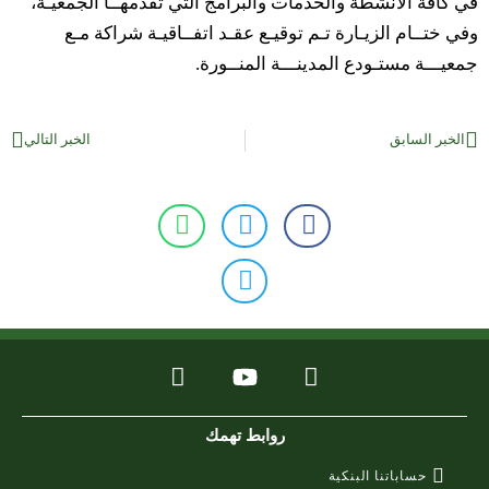
في كافة الأنشطة والخدمات والبرامج التي تقدمهــا الجمعيـة،
وفي ختــام الزيـارة تـم توقيـع عقـد اتفــاقيـة شراكة مـع
جمعيـــة مستـودع المدينـــة المنــورة.
الخبر السابق
الخبر التالي
روابط تهمك
حساباتنا البنكية