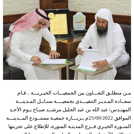
مـن منطلـق التعـــاون بين الجمعيـــات الخيـريـــة .. قـام
سعــادة المـديـر التنفيـــذي بجمعيــــة سنـابـل المـدينـــة
المهنـدس/ عبد الله بن عبد الجليل مرشــد صبـاح يـوم الأحـد
الموافق 25/09/2022م بـزيـــارة جمعيـة مستــودع المــدينـــة
المنـورة الخيـري فــرع المدينـة المنورة، للإطلاع على تجربتها