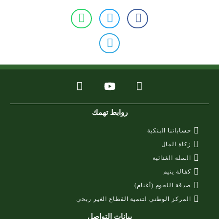
روابط تهمك
حساباتنا البنكية
زكاة المال
السلة الغذائية
كفالة يتيم
صدقة اللحوم (أغنام)
المركز الوطني لتنمية القطاع الغير ربحي
بيانات التواصل