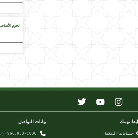
لحوم الأضاحي
ابط تهمك
بيانات التواصل
حساباتنا البنكية
966505371006+​ (تنمية المجتمع)