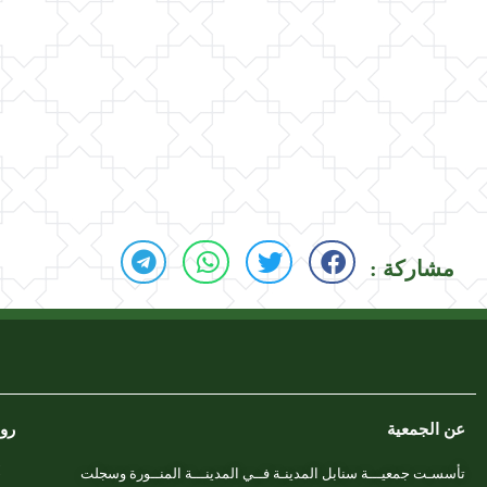
مشاركة :
عن الجمعية
رو
تأسسـت جمعيـــة سنابل المدينـة فــي المدينـــة المنــورة وسجلت