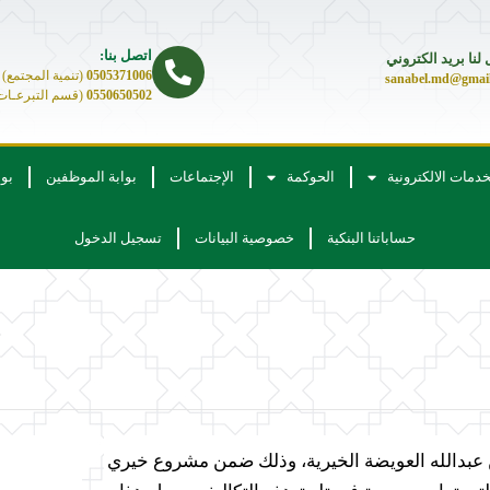
اتصل بنا:
لنا بريد الكتروني
0505371006
(تنمية المجتمع)
sanabel.md@gmai
0550650502
(قسم التبرعـات
خدمات الالكترونية
الحوكمة
الإجتماعات
بوابة الموظفين
بو
حساباتنا البنكية
خصوصية البيانات
تسجيل الدخول
 عبدالله العويضة الخيرية، وذلك ضمن مشروع خيري